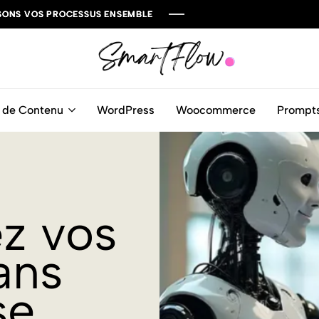
OS PROCESSUS ENSEMBLE
OS PROCESSUS ENSEMBLE
OS PROCESSUS ENSEMBLE
Lautomatis
 de Contenu
WordPress
Woocommerce
Prompts
z vos
ans
se