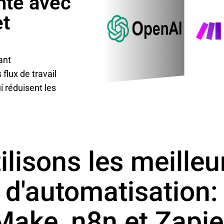
nte avec
et
ant
flux de travail
i réduisent les
lisons les meilleu
d'automatisation:
Make, n8n et Zapie