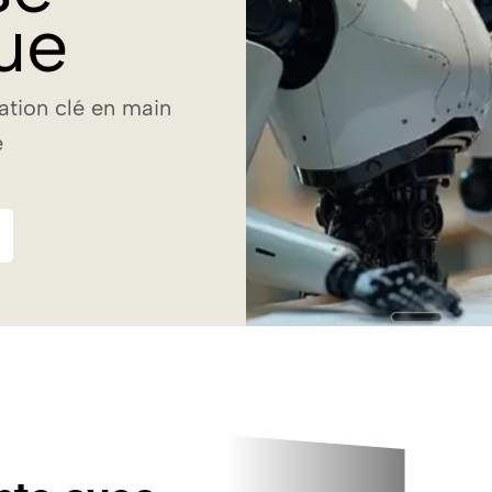
ue
ation clé en main
e