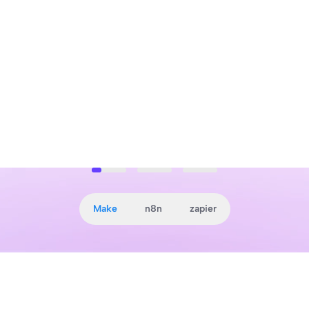
Make
n8n
zapier