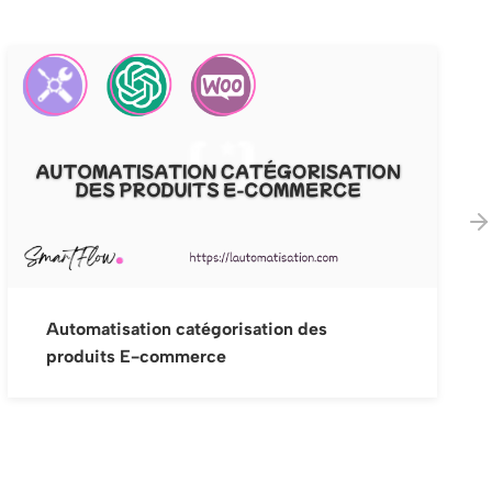
Scraping automatisé : emails, téléphones
et urls facebook