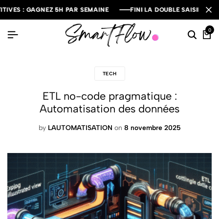
ES : GAGNEZ 5H PAR SEMAINE
ES : GAGNEZ 5H PAR SEMAINE
ES : GAGNEZ 5H PAR SEMAINE
FINI LA DOUBLE SAISIE : SYNCH
FINI LA DOUBLE SAISIE : SYNCH
FINI LA DOUBLE SAISIE : SYNCH
0
TECH
ETL no-code pragmatique :
Automatisation des données
by
LAUTOMATISATION
on
8 novembre 2025