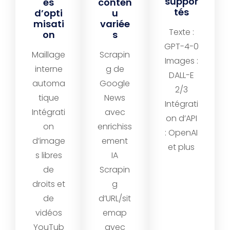
suppor
és
conten
tés
d’opti
u
misati
variée
Texte :
on
s
GPT-4-0
Maillage
Scrapin
Images :
interne
g de
DALL-E
automa
Google
2/3
tique
News
Intégrati
Intégrati
avec
on d’API
on
enrichiss
: OpenAI
d’image
ement
et plus
s libres
IA
de
Scrapin
droits et
g
de
d’URL/sit
vidéos
emap
YouTub
avec