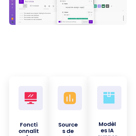
Modèl
Foncti
Source
es IA
onnalit
s de