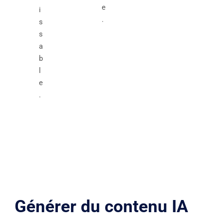
e
i
.
s
s
a
b
l
e
.
Générer du contenu IA