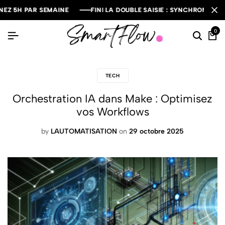
H PAR SEMAINE
H PAR SEMAINE
H PAR SEMAINE
FINI LA DOUBLE SAISIE : SYNCHRONISEZ VOS D
FINI LA DOUBLE SAISIE : SYNCHRONISEZ VOS D
FINI LA DOUBLE SAISIE : SYNCHRONISEZ VOS D
0
TECH
Orchestration IA dans Make : Optimisez
vos Workflows
by
LAUTOMATISATION
on
29 octobre 2025